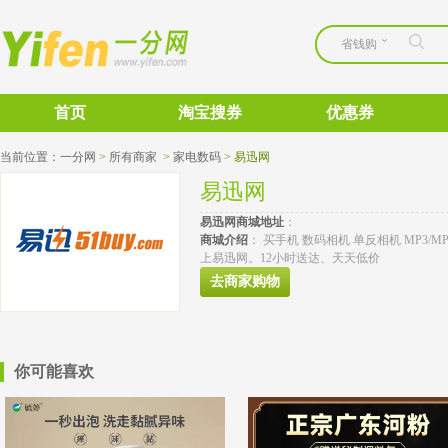
省钱购
首页
淘宝搜券
优惠券
当前位置：
一分网
>
所有商家
>
家电数码
>
易迅网
易迅网
易迅网
商城地址
： 
商城介绍
： 买手机 数码相机 单反相机 MP3/M
上易迅网。12小时送达、天天低价 
去商家购物
你可能喜欢