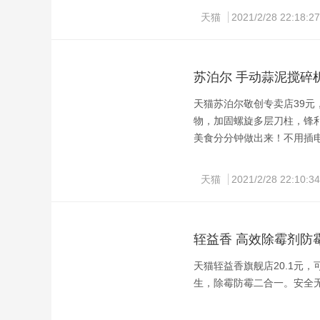
天猫
2021/2/28 22:18:27
苏泊尔 手动蒜泥搅碎
天猫苏泊尔敬创专卖店39元
物，加固螺旋多层刀柱，锋
美食分分钟做出来！不用插
领券链接点此
天猫
2021/2/28 22:10:34
轾益香 高效除霉剂防霉剂
天猫轾益香旗舰店20.1元，
生，除霉防霉二合一。安全