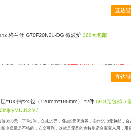
直达链
z 格兰仕 G70F20N2L-DG 微波炉
368元包邮
」
的商品，直接从小丢这里访问可能是
看不到补贴价
的。您需要从
淘宝AP
入，然后点击
右上角搜索
当前商品的关键词。示意图如下：
直达链
低价，咱们忍了吧[捂脸]
3层*100抽*24包（120mm*195mm） *2件
59.8元包邮（
NjcyMUJ12￥/
39.9元，下单2件，立减15元，叠加5元优惠券，实付59.8元包邮，合29
的纸巾质量是不错的，安全可靠，这款是无香的也特别适合宝宝来用，用