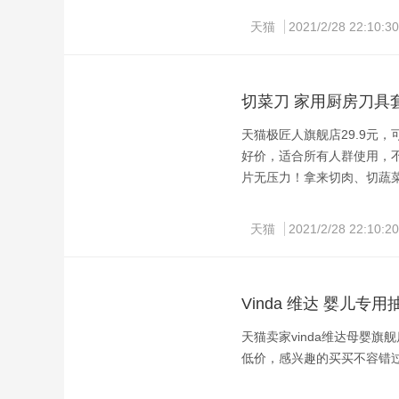
天猫
2021/2/28 22:10:30
切菜刀 家用厨房刀具
天猫极匠人旗舰店29.9元，
好价，适合所有人群使用，
片无压力！拿来切肉、切蔬
领券链接点此
天猫
2021/2/28 22:10:20
Vinda 维达 婴儿专用抽
天猫卖家vinda维达母婴旗舰店
低价，感兴趣的买买不容错过