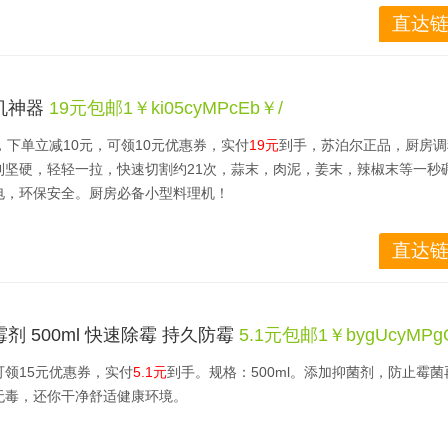
直达链
机神器
19元包邮1￥ki05cyMPcEb￥/
，下单立减10元，可领10元优惠券，实付
19元
到手，苏泊尔正品，厨房调
利坚硬，轻轻一拉，快速切割约21次，蒜末，肉泥，姜末，辣椒末等一秒
电，环保安全。厨房必备小型料理机！
直达链
 500ml 快速除霉 持久防霉
5.1元包邮1￥bygUcyMPg
可领15元优惠券，实付
5.1元
到手。规格：500ml。添加抑菌剂，防止霉菌
无毒，还你干净舒适健康环境。