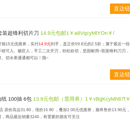
直达链
套装超锋利切片刀
14.9元包邮1￥a8VqcyMlYOn￥/
可领15元优惠券，实付
14.9元
到手，是正价59.8元的2.5折；属于最近一
不错可入。极匠人，手工二次开刃，轻松砍切，坚固耐用~双面锋利刀刃，
菜、切水果通通都可以！囤~
直达链
纸 100抽 6包
13.9元包邮（需用券）1￥vBgKcyMh87f￥
 原价高达31.80，现价15.90 ，叠加2.00元优惠券，最终售价13.90元
，商品最近销量3240，有需要的朋友可关注 