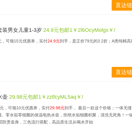
直达链
装男女儿童1-3岁
24.9元包邮1￥2l6OcyMolgx￥/
元，可领15元优惠券，实付
24.9元
到手，是正价79元的3.2折；A类纯棉
直达链
水壶
29.98元包邮1￥zztfcyML5aq￥/
8元，可领10元优惠券，实付
29.98元
到手， 最后一款这个价格；一体无
嘴。零水垢零细菌的保温电热水壶，拒绝水垢细菌积聚，清洗无死角！一
双层防烫壶身，三色流行搭配，高品质生活从喝水开始