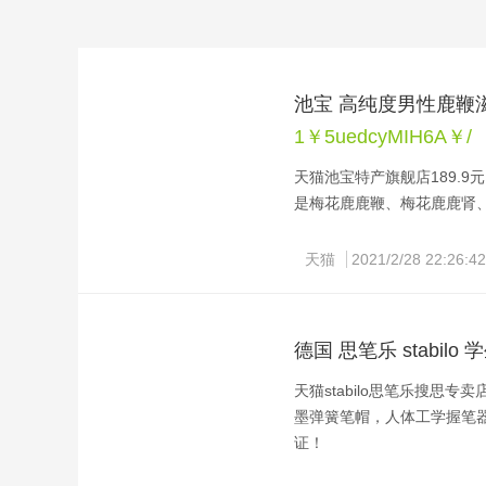
池宝 高纯度男性鹿鞭滋补
1￥5uedcyMIH6A￥/
天猫池宝特产旗舰店189.9
是梅花鹿鹿鞭、梅花鹿鹿肾
成，膏色亮泽、膏体稠厚、
天猫
2021/2/28 22:26:42
对男性有很好的滋补功效，
身体素质，延缓衰老，前列腺
德国 思笔乐 stabilo
天猫stabilo思笔乐搜思专
墨弹簧笔帽，人体工学握笔
证！
领券链接点此