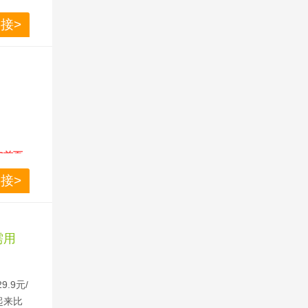
接>
P首页-
接>
需用
.9元/
起来比