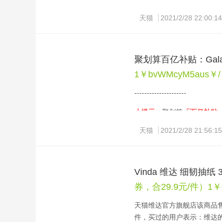
天猫
2021/2/28 22:00:14
聚划算百亿补贴：Galan
1￥bvWMcyM5aus￥/
---------------------
小提示：
聚划算
「百亿补贴
>中间的「百亿补贴」入口
进
天猫
2021/2/28 21:56:15
操作确实麻烦，没办法，为了
Vinda 维达 细韧抽纸 
券，合29.9元/件）1￥0I
天猫维达官方旗舰店该商品售价
件，买过的用户表示：维达