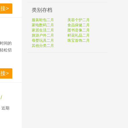
接>
类别存档
服装鞋包二月
美容个护二月
家电数码二月
食品保健二月
家居生活二月
图书音像二月
旅游户外二月
鲜花礼品二月
母婴玩具二月
珠宝首饰二月
段时间的
其他分类二月
轻松切
接>
/
 。近期