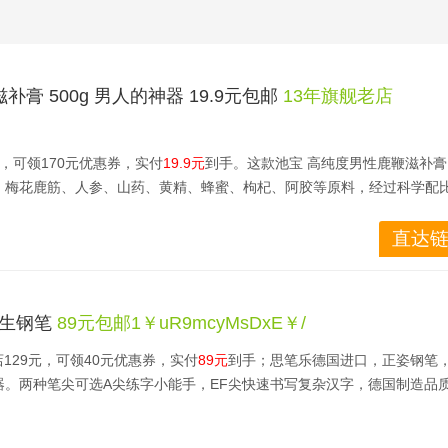
膏 500g 男人的神器 19.9元包邮
13年旗舰老店
元，可领170元优惠券，实付
19.9元
到手。这款池宝 高纯度男性鹿鞭滋补
、梅花鹿筋、人参、山药、黄精、蜂蜜、枸杞、阿胶等原料，经过科学配
口感爽滑，高纯度易吸收；
直达链
适合腰膝酸软、阳痿早泄、性欲减退、遗精、性机能疲弱衰退，缓解疲劳
炎等症。精神不振者、抵抗力低下，用过的都说好，规格：500g。
 学生钢笔
89元包邮1￥uR9mcyMsDxE￥/
卖店129元，可领40元优惠券，实付
89元
到手；思笔乐德国进口，正姿钢笔
器。两种笔尖可选A尖练字小能手，EF尖快速书写复杂汉字，德国制造品