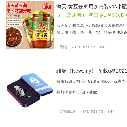
海天 黄豆酱家用实惠装yes小瓶
元，需用券） 淘口令1￥0CcDXo
海天黄豆酱是真正大颗粒黄豆发酵精酿
酱，用于蘸、焖、蒸、炒、拌等各种烹
14.5 现价10.5元 立减4元。
天猫
2021/8/31 23:58:45
叠加优惠券：满5减4
纽曼（Newsmy） 车载u盘202
京东商城目前售价89.9元 领60元优惠券
叠加优惠券：满89减60
京东商城
2021/8/31 23:58:44