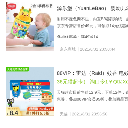
源乐堡（YuanLeBao） 婴幼
耐用不褪色撕不烂，内置BB器跟响纸，
京东专营店售价49元，可领取14元优惠
叠加优惠券：满49减14
京东商城
2021/8/31 23:58:44
88VIP：雷达（Raid）蚊香 电
36元猫超卡） 淘口令1￥QtIJXo
天猫超市目前售价12.9元，下单12件，
惠券，叠加88VIP会员95折，叠加商品
件2.57元。之前购买过的用户表示：
趣快入手吧~
天猫
2021/8/31 23:56:56