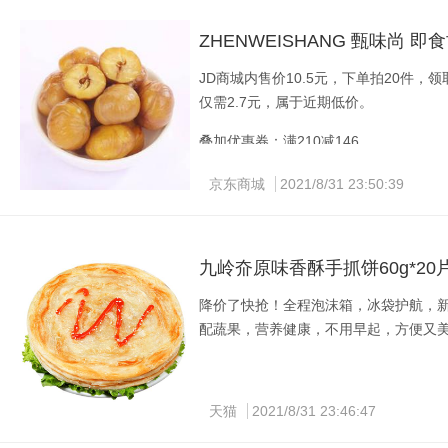
ZHENWEISHANG 甄味尚 即
JD商城内售价10.5元，下单拍20件，领
仅需2.7元，属于近期低价。
叠加优惠券：满210减146
叠加优惠券：满200减10
京东商城
2021/8/31 23:50:39
九岭夼原味香酥手抓饼60g*20
降价了快抢！全程泡沫箱，冰袋护航，
配蔬果，营养健康，不用早起，方便又
天猫
2021/8/31 23:46:47