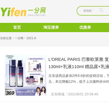
省钱购
首页
淘宝搜券
优惠券
当前位置：
一分网
>
2021-8 
L'OREAL PARIS 巴黎欧
130ml+乳液110ml 赠晶露+
京东该商品参加2件8.8折的促销活动，下单2
元，本次降幅12%，低于上次爆料价449
京东商城
2021/8/31 23:58:45