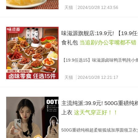
怡江黄金耳古田大花银耳 120g9.9元
天猫
2024/10/28 12:43:56
~[强]
味滋源旗舰店:19.9元! 【1
食礼包
当追剧/办公零嘴都不错
【19.9任选15】味滋源卤味鸭舌鸭肫小鱼
复制淘口令：1￥ CZ0001 zo8k3Mk5Z
味滋源卤味零食 任选15件.❗ 超多种任
天猫
2024/10/28 12:21:17
便 好忦速冲
主流纯派:39.9元! 500G
上衣
这天气穿正好！！
500G重磅纯棉超柔银狐绒加厚圆领卫衣女秋
复制淘口令：1￥ HU0854 FwWp3M9EA