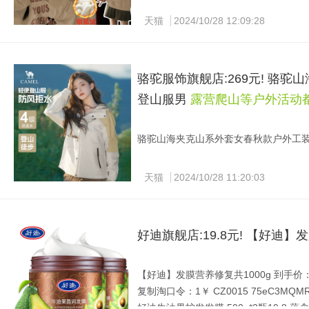
银狐绒加厚圆领卫衣 拍②件49.9亓 折2
天猫
2024/10/28 12:09:28
便宜啊！
骆驼服饰旗舰店:269元! 骆
登山服男
露营爬山等户外活动
骆驼山海夹克山系外套女春秋款户外工装防水
复制淘口令：1￥ CZ3456 sIdc3M9cO3
骆驼旗舰店•山海夹克冲锋衣 269亓 
天猫
2024/10/28 11:20:03
围！ 露营爬山等户外活动都能穿！
好迪旗舰店:19.8元! 【好迪】
【好迪】发膜营养修复共1000g 到手价：19
复制淘口令：1￥ CZ0015 75eC3MQMR
好迪牛油果护发发膜 500g*2瓶19.