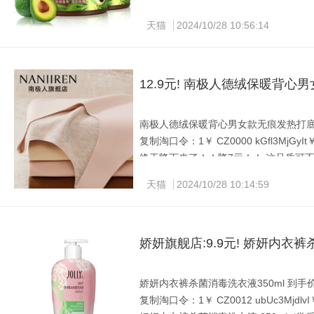
spa~✔
天猫
2024/10/28 10:56:14
12.9元! 南极人德绒保暖背心
南极人德绒保暖背心男女款无痕发热打底 到手
复制淘口令：1￥ CZ0000 kGfl3MjGyIt￥
终于降下来了！！降7亓！！ 这品质可不
天猫
2024/10/28 10:14:59
娇妍旗舰店:9.9元! 娇妍内衣裤
娇妍内衣裤杀菌消毒洗衣液350ml 到手价：9
复制淘口令：1￥ CZ0012 ubUc3MjdlvI