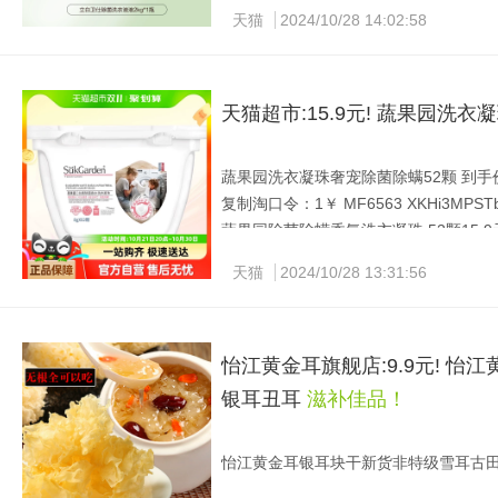
立白.卫仕除菌洗衣液 4斤39.9 不是
天猫
2024/10/28 14:02:58
洗
天猫超市:15.9元! 蔬果园洗
蔬果园洗衣凝珠奢宠除菌除螨52颗 到手价：1
复制淘口令：1￥ MF6563 XKHi3MPST
蔬果园除菌除螨香氛洗衣凝珠 52颗15.9
毛钱‼
天猫
2024/10/28 13:31:56
怡江黄金耳旗舰店:9.9元! 
银耳丑耳
滋补佳品！
怡江黄金耳银耳块干新货非特级雪耳古田白木
复制淘口令：1￥ MF7997 hwC33MkJC