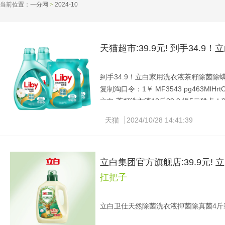
当前位置：
一分网
>
2024-10 
天猫超市:39.9元! 到手34.
到手34.9！立白家用洗衣液茶籽除菌除螨12
复制淘口令：1￥ MF3543 pg463MlHrt
立白.茶籽洗衣液12斤39.9 返5元猫卡！到手
的山茶花留香~[坏笑]
天猫
2024/10/28 14:41:39
立白集团官方旗舰店:39.9元
扛把子
立白卫仕天然除菌洗衣液抑菌除真菌4斤装 到
复制淘口令：1￥ CZ3458 HwZK3Ml0N