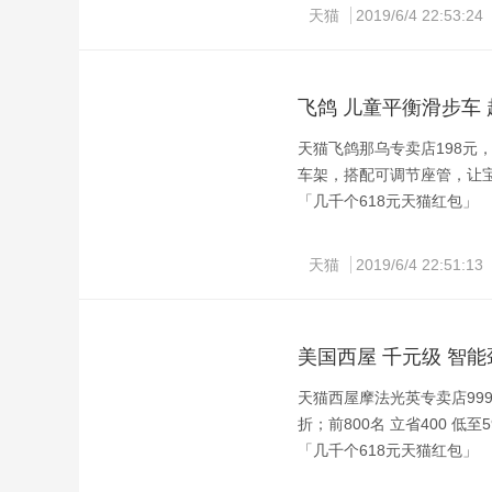
天猫
2019/6/4 22:53:24
飞鸽 儿童平衡滑步车
天猫飞鸽那乌专卖店198元
车架，搭配可调节座管，让
「几千个618元天猫红包」
平衡车又叫滑步车，是宝宝
天猫
2019/6/4 22:51:13
锻炼宝宝的平衡能力，加强
美国西屋 千元级 智能
天猫西屋摩法光英专卖店99
折；前800名 立省400 低至
「几千个618元天猫红包」