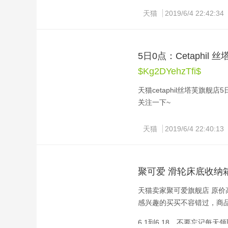
「几千个618元天猫红包」
天猫
2019/6/4 22:42:34
活力模式：针灸MAX+脉冲
眠质量差的人群。
这款Usborne 尤斯伯恩 My 
士监制并起草大纲出品，共50册，每
细节上
5日0点：Cetaphil 
列，接着12册来自First Readi
160g轻便机身搭配无线遥
$Kg2DYehzTfi$
采用铜版纸，印刷精美，生
（每天按摩30分钟）。小巧
建立起阅读的信心。
天猫cetaphil丝塔芙旗舰
关注一下~
Usborne成立于197
2011年获得了英帝国勋章，
6.1到6.18，不要忘记每天
天猫
2019/6/4 22:40:13
有企业年度奖，同年创始人Pet
相比乳液和润肤露来说，霜
性，之前使用质地厚重的护
久，保持肌肤持久润泽。质
聚可爱 滑轮床底收纳箱 
天猫卖家聚可爱旗舰店 原价高达
感兴趣的买买不容错过，商品
6.1到6.18，不要忘记每天