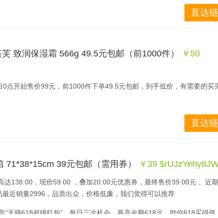
直达链
MAX+微温热敷，适用于经常加班熬夜造成的僵硬、疼痛，适用高强度上班
Reading Library 我的第一个图书馆套装，由英国著名儿童阅读专家Alisonke
册32页，分为三个部分，前22本来自Usborne very First Readin
丝塔芙 致润保湿霜 566g 49.5元包邮（前1000件）
￥50 
ng Level one，另外16册来自Level two。
控，操作简单，自由活动不受限，内置1500mAh锂电池，充电一次，可使用
动形象的插图，简单常用的词汇，浅显易懂的故事情节，让儿童逐渐自行
便携，居家、出差旅行都可用。
店5日0点开始售价99元，前1000件下单49.5元包邮，到手低价，有需要的买
3年，现已发展成英国最大的儿童图书独立出版商，成为英国排名第一的童书出版
2014年获得IPG年度儿童出版社奖及IPG年度独立出版社奖，2015年获
领取“天猫618超级红包”，每日三次机会，最高金额618元，助你618买得值
直达链
er Usborne获得伦敦书展终身成就奖。
质的护肤品较适用于干性皮肤，起到高保湿效果，而且丝塔芙的东西属于
肤品爱长痘的美眉可以试试。富含强效而温和的水合因子，保湿效果迅速
地非常温和，无刺激，用后皮肤柔软而富有弹性，无香。
71*38*15cm 39元包邮（需用券）
￥39 $rUJzYehy8J
138.00，现价59.00 ，叠加20.00元优惠券，最终售价39.00元 。近
最近销量2996，品质出众，价格低廉，我们觉得可以推荐 
领取“天猫618超级红包”，每日三次机会，最高金额618元，助你618买得值