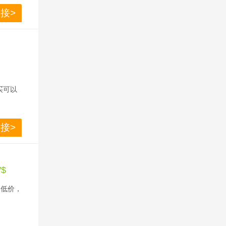
接>
族、睡
lly女
g 系
8天
阅读，
买可以
品牌。
得英国私
接>
低刺激
而持
W$
期低价，