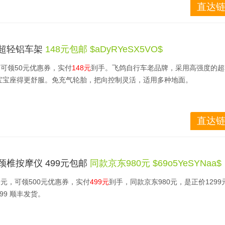
直达链
 超轻铝车架
148元包邮 $aDyRYeSX5VO$
，可领50元优惠券，实付
148元
到手。飞鸽自行车老品牌，采用高强度的超
宝宝座得更舒服。免充气轮胎，把向控制灵活，适用多种地面。
的启蒙车，无脚踏手刹，宝宝蹬地即走，放脚即停，掌控方便，不易摔倒
直达链
运动等。
颈椎按摩仪 499元包邮
同款京东​980元 $69o5YeSYNaa$
9元，可领500元优惠券，实付
499元
到手，同款京东980元，是正价1299元
599 顺丰发货。