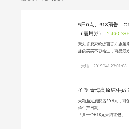
5日0点、618预告：CA
（需用券）
￥460 $9E
聚划算卖家欧缇丽官方旗舰店 特
趣的买买不容错过，商品最近
6.1到6.18，不要忘记每天
天猫
2019/6/4 23:01:08
圣湖 青海高原纯牛奶 20
天猫圣湖旗舰店29.9元，可
鲜生产日期。
「几千个618元天猫红包」
“圣湖”是青海青海湖乳业公