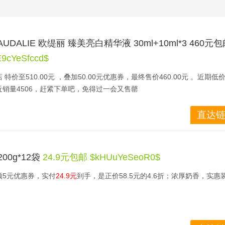
UDALIE 欧缇丽 臻美亮白精华液 30ml+10ml*3 460元
9cYeSfccd$
价至510.00元 ，叠加50.00元优惠券，最终售价460.00元 。近期低
销量4506，赶紧下单吧，免得过一会又售罄 
领取“天猫618超级红包”，每日三次机会，最高金额618元，助你618买得值
直达链
0g*12袋
24.9元包邮 $kHUuYeSeoR0$
领5元优惠券，实付
24.9元
到手，是正价58.5元的4.6折；浓厚奶香，实惠
司旗下品牌，此款纯牛奶，100%高原牧场原奶，天然有机牧草，奶质纯正