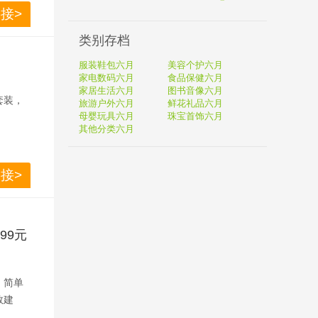
通2、3
接>
级按摩
孩子也
类别存档
服装鞋包六月
美容个护六月
家电数码六月
食品保健六月
家居生活六月
图书音像六月
套装，
旅游户外六月
鲜花礼品六月
而引起的
母婴玩具六月
珠宝首饰六月
其他分类六月
松紧绷
接>
99元
视剧、
，简单
运动、
数建