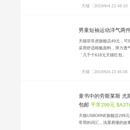
这款美国西屋 千元级 颈椎
天猫
2019/6/4 22:48:10
百元的按摩仪无法相比的。
仪，有三种模式 15档力度
可轻松使用。
男童短袖运动洋气两
科技方面
天猫菲菲虎旗舰店49元，可
应用TENS脉冲技术，即经
采用舒适棉氨面料，弹力透
酸痛肿胀，在临床上(尤其是
「几千个618元天猫红包」
电极片表面升级了3D离子
的肌肉。
天猫
2019/6/4 22:45:06
采用先进的NTC传感器，3
使用方面
童书中的劳斯莱斯 尤斯伯恩
自动模式：针灸捶打+脉冲
包邮
平常299元 $A3T
玩手机、老人等人群。
天猫USBORNE旗舰店299
舒缓模式：针灸捶打+低频
常用的词汇，浅显易懂的故
体力劳动者。
议：适合幼儿园-小学三年级