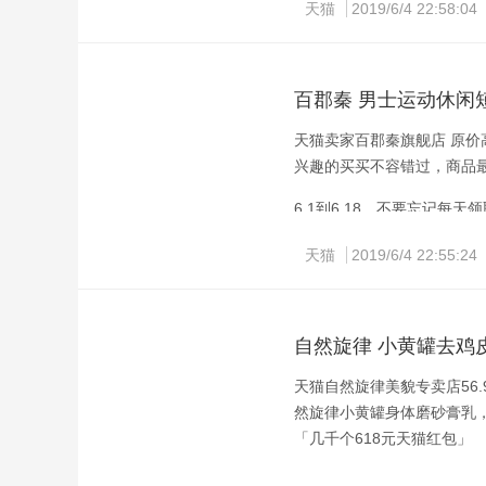
天猫
2019/6/4 22:58:04
各方评论来看都很不错，喜
百郡秦 男士运动休闲短裤
天猫卖家百郡秦旗舰店 原价高达
兴趣的买买不容错过，商品最
6.1到6.18，不要忘记每天
天猫
2019/6/4 22:55:24
自然旋律 小黄罐去鸡
天猫自然旋律美貌专卖店56.
然旋律小黄罐身体磨砂膏乳
「几千个618元天猫红包」