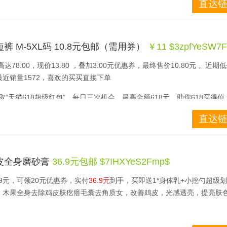
直达链
欢的可以尝尝。
 M-5XL码 10.8元包邮（需用券）
￥11 $3zpfYeSW7F
78.00，现价13.80 ，叠加3.00元优惠券，最终售价10.80元 。近期
近销量1572，喜欢的买买直接下单 
领取“天猫618超级红包”，每日三次机会，最高金额618元，助你618买得值
直达链
皮全身磨砂膏
36.9元包邮 $7IHXYeS2Fmp$
9元，可领20元优惠券，实付
36.9元
到手，买即送1*身体乳+小挖勺超级
，木果全身去除鸡皮肤疙瘩毛囊去角质女，改善鸡皮，光感透亮，提亮肤