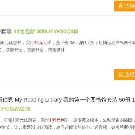
按摩仪，无论是科技的应用，还是外观的打造，还是使用的舒适度，都是普
直达链
其获得了美国米歇尔医学认证，其骨科研究中心向消费者推荐使用的专业
可调，可有效缓解颈椎酸痛。语音+遥控，实时播报，操作简单方便，老人
件套装
44元包邮 $8hUXYeS0Qtq$
领5元优惠券，实付
44元
到手，是正价259元的1.7折；短袖运动洋气两件
皮的神经电刺激疗法，原理是刺激神经细胞活力，从而舒缓颈椎过于压迫
气，亲肤舒适，亲肤舒适，褶皱设计
美国)得到了广泛的应用。
镀层，可与颈部有效贴合，导热更快更稳定，不褪色，可舒缓疲劳颈椎，放
直达链
秒速热，42度微温热敷，让人有种敷热毛巾一样舒服。
 My Reading Library 我的第一个图书馆套装 50册 1
按摩+微温热敷，适用于长时间颈椎不活动引起的酸痛，适用打游戏、看电
mYeSaWZc$
元，可领100元优惠券，实付
199元
到手，原版英文绘本，生动形象的插图
震动+微温热敷，适用于运动过量造成的肌肉紧张、拉伤等，适用经常剧烈
事情节，让儿童逐渐自行阅读，建立起阅读的信心。送音频，参考兰斯指
的小朋友。