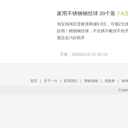
家用不锈钢钢丝球 20个装
7.8
淘宝淘淘百货家居商城9.8元，可领2元
好用！精细钢丝球，不生锈不断丝不伤
酒店去污好助手
领券链接点此
天猫
2020/5/16 22:36:10
首页
|
关于一分
|
联系我们
|
网购省钱
|
优惠券
|
海
Copy