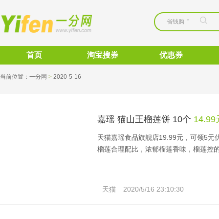
省钱购
首页
淘宝搜券
优惠券
当前位置：
一分网
>
2020-5-16 
嘉瑶 猫山王榴莲饼 10个
14.9
天猫嘉瑶食品旗舰店19.99元，可领5
榴莲合理配比，浓郁榴莲香味，榴莲控的
天猫
2020/5/16 23:10:30