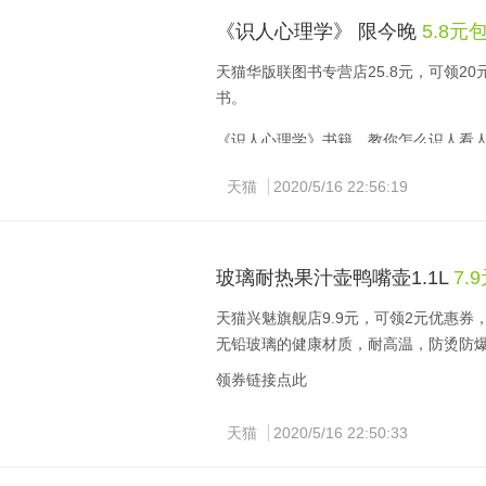
《识人心理学》 限今晚
5.8元
天猫华版联图书专营店25.8元，可领2
书。
《识人心理学》书籍，教你怎么识人看
解对手，掌控人人生，受益一生
天猫
2020/5/16 22:56:19
领券链接点此
玻璃耐热果汁壶鸭嘴壶1.1L
7.
天猫兴魅旗舰店9.9元，可领2元优惠券
无铅玻璃的健康材质，耐高温，防烫防
领券链接点此
天猫
2020/5/16 22:50:33