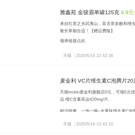
雅鑫苑 金骏眉单罐125克
6.9
来自红茶之乡武夷山，富含茶多酚和维
敬长辈都合适！【赠运费险】
领券链接点此
天猫
2020/5/16 22:42:26
麦金利 VC片维生素C泡腾片20
天猫mckin麦金利旗舰店0元，可领5元
品 维C含量高达420mg/片。
鲜活能量，一泡一喝~水果味维生素C泡
不添加防腐剂，易被肠胃吸收的款
天猫
2020/5/16 22:42:10
领券链接点此