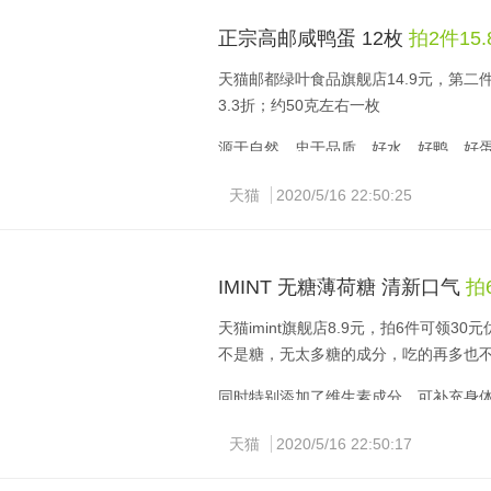
正宗高邮咸鸭蛋 12枚
拍2件15
天猫邮都绿叶食品旗舰店14.9元，第二件
3.3折；约50克左右一枚
源于自然，忠于品质，好水、好鸭、好
领券链接点此
天猫
2020/5/16 22:50:25
IMINT 无糖薄荷糖 清新口气
拍
天猫imint旗舰店8.9元，拍6件可领30
不是糖，无太多糖的成分，吃的再多也不
同时特别添加了维生素成分，可补充身
档次。
天猫
2020/5/16 22:50:17