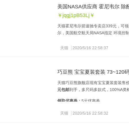
美国NASA供应商 霍尼韦尔 除
￥jqgj1pB53Lj￥
天猫霍尼韦尔箭速驰专卖店339元，可领
尔，美国航空航天局NASA指定 环境控
此款MSE-U0小型净化器，释放微量
天猫
2020/5/16 22:58:37
结合空气循环，达到杀菌、除醛、去异
用，经检测杀菌率达到99.39%，无需
巧豆熊 宝宝夏装套装 73~120
天猫巧豆熊旗舰店现有宝宝夏装套装售价2
元包邮
到手，多尺码多款式，100%A
领取优惠券：
5元优惠券
天猫
2020/5/16 22:58:32